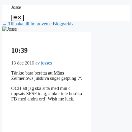
Hoppa
Josse
till
innehåll
Meny
← Tillbaka till Improveme Bloggarkiv
10:39
13 dec 2010
av
josses
Tänkte bara berätta att Måns
Zelmerlöws julskiva suger getpung 🙂
OCH att jag ska sitta med min c-
uppsats SFSF idag, tänker inte besöka
FB med andra ord! Wish me luck.