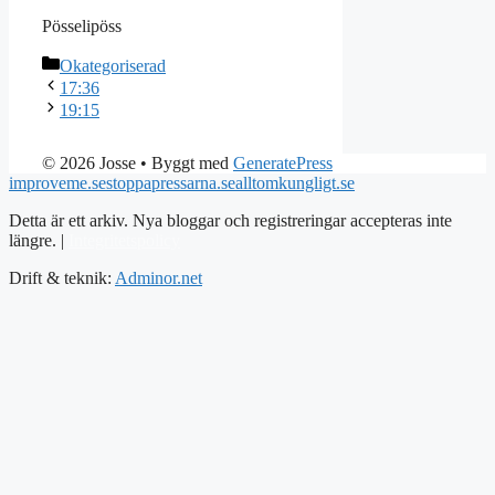
Pösselipöss
Kategorier
Okategoriserad
17:36
19:15
© 2026 Josse
• Byggt med
GeneratePress
improveme.se
stoppapressarna.se
alltomkungligt.se
Detta är ett arkiv. Nya bloggar och registreringar accepteras inte
längre. |
Integritetspolicy
Drift & teknik:
Adminor.net