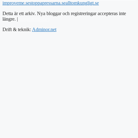
improveme.se
stoppapressarna.se
alltomkungligt.se
Detta är ett arkiv. Nya bloggar och registreringar accepteras inte
längre. |
Integritetspolicy
Drift & teknik:
Adminor.net