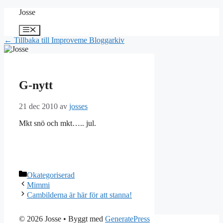
Hoppa
Josse
till
innehåll
Meny
← Tillbaka till Improveme Bloggarkiv
G-nytt
21 dec 2010
av
josses
Mkt snö och mkt….. jul.
Kategorier
Okategoriserad
Mimmi
Cambilderna är här för att stanna!
© 2026 Josse
• Byggt med
GeneratePress