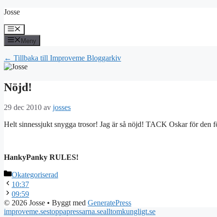
Hoppa
Josse
till
innehåll
Meny
Meny
← Tillbaka till Improveme Bloggarkiv
Nöjd!
29 dec 2010
av
josses
Helt sinnessjukt snygga trosor! Jag är så nöjd! TACK Oskar för den 
HankyPanky RULES!
Kategorier
Okategoriserad
10:37
09:59
© 2026 Josse
• Byggt med
GeneratePress
improveme.se
stoppapressarna.se
alltomkungligt.se