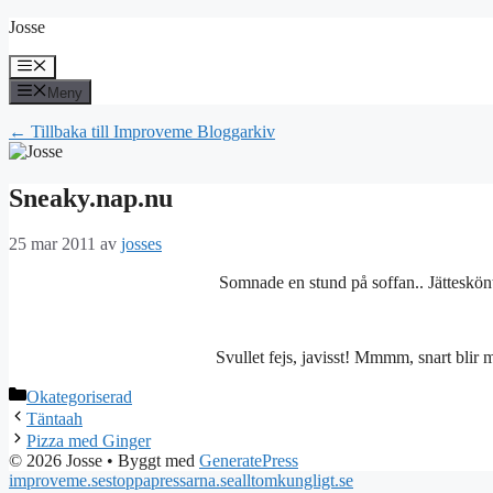
Hoppa
Josse
till
innehåll
Meny
Meny
← Tillbaka till Improveme Bloggarkiv
Sneaky.nap.nu
25 mar 2011
av
josses
Somnade en stund på soffan.. Jätteskönt
Svullet fejs, javisst! Mmmm, snart blir 
Kategorier
Okategoriserad
Täntaah
Pizza med Ginger
© 2026 Josse
• Byggt med
GeneratePress
improveme.se
stoppapressarna.se
alltomkungligt.se