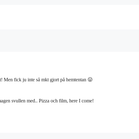
! Men fick ju inte så mkt gjort på hemtentan 😛
magen svullen med.. Pizza och film, here I come!