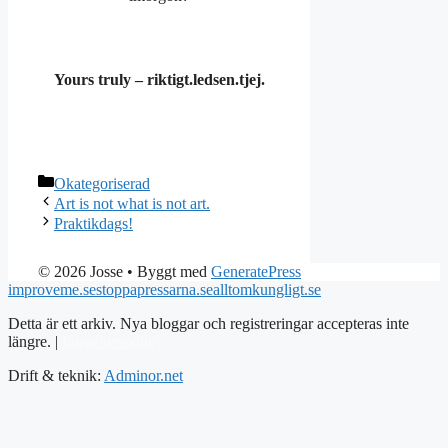
Yours truly – riktigt.ledsen.tjej.
Kategorier
Okategoriserad
Art is not what is not art.
Praktikdags!
© 2026 Josse
• Byggt med
GeneratePress
improveme.se
stoppapressarna.se
alltomkungligt.se
Detta är ett arkiv. Nya bloggar och registreringar accepteras inte
längre. |
Integritetspolicy
Drift & teknik:
Adminor.net