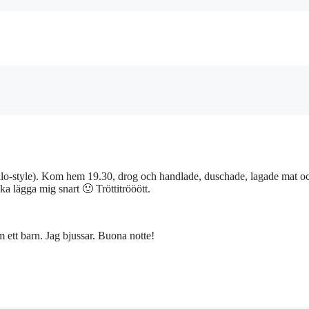
vullo-style). Kom hem 19.30, drog och handlade, duschade, lagade mat oc
 Ska lägga mig snart 🙂 Tröttitrööött.
om ett barn. Jag bjussar. Buona notte!