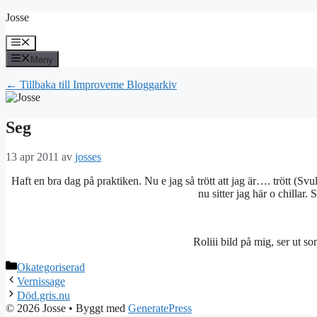
Hoppa
Josse
till
innehåll
Meny
Meny
← Tillbaka till Improveme Bloggarkiv
Seg
13 apr 2011
av
josses
Haft en bra dag på praktiken. Nu e jag så trött att jag är…. trött (S
nu sitter jag här o chillar.
Roliii bild på mig, ser ut s
Kategorier
Okategoriserad
Vernissage
Död.gris.nu
© 2026 Josse
• Byggt med
GeneratePress