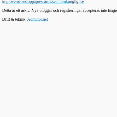
improveme.se
stoppapressarna.se
alltomkungligt.se
Detta är ett arkiv. Nya bloggar och registreringar accepteras inte längr
Drift & teknik:
Adminor.net