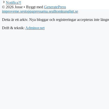
Notifica?!
© 2026 Josse
• Byggt med
GeneratePress
improveme.se
stoppapressarna.se
alltomkungligt.se
Detta är ett arkiv. Nya bloggar och registreringar accepteras inte längr
Drift & teknik:
Adminor.net