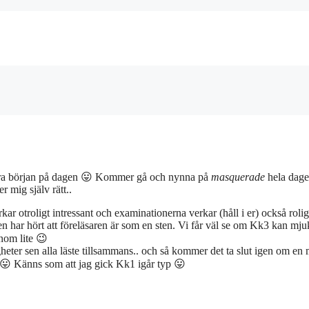
t bra början på dagen 😛 Kommer gå och nynna på
masquerade
hela dag
r mig själv rätt..
kar otroligt intressant och examinationerna verkar (håll i er) också roli
Men har hört att föreläsaren är som en sten. Vi får väl se om Kk3 kan mj
nom lite 😉
igheter sen alla läste tillsammans.. och så kommer det ta slut igen om en
t 😛 Känns som att jag gick Kk1 igår typ 😛