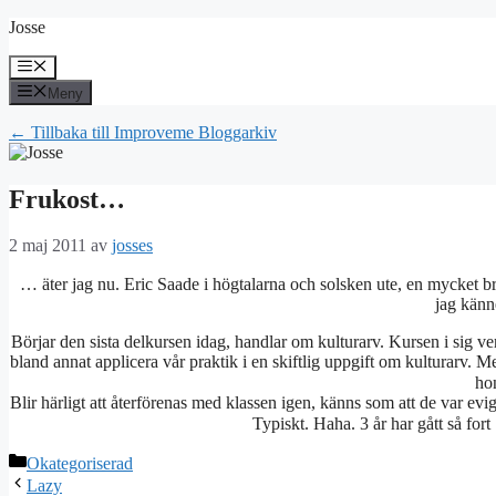
Hoppa
Josse
till
innehåll
Meny
Meny
← Tillbaka till Improveme Bloggarkiv
Frukost…
2 maj 2011
av
josses
… äter jag nu. Eric Saade i högtalarna och solsken ute, en mycke
jag känne
Börjar den sista delkursen idag, handlar om kulturarv. Kursen i sig ver
bland annat applicera vår praktik i en skiftlig uppgift om kulturarv. 
ho
Blir härligt att återförenas med klassen igen, känns som att de var ev
Typiskt. Haha. 3 år har gått så for
Kategorier
Okategoriserad
Lazy