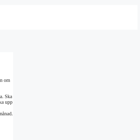
en om
ga. Ska
uka upp
 månad.