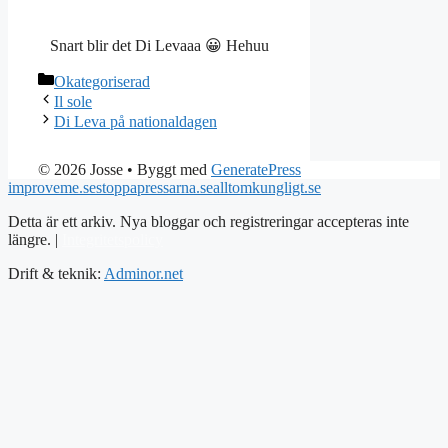
Snart blir det Di Levaaa 😀 Hehuu
Kategorier
Okategoriserad
Il sole
Di Leva på nationaldagen
© 2026 Josse
• Byggt med
GeneratePress
improveme.se
stoppapressarna.se
alltomkungligt.se
Detta är ett arkiv. Nya bloggar och registreringar accepteras inte
längre. |
Integritetspolicy
Drift & teknik:
Adminor.net