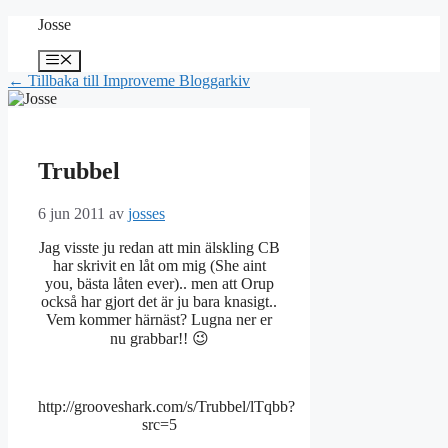
Hoppa
Josse
till
innehåll
Meny
← Tillbaka till Improveme Bloggarkiv
Trubbel
6 jun 2011
av
josses
Jag visste ju redan att min älskling CB
har skrivit en låt om mig (She aint
you, bästa låten ever).. men att Orup
också har gjort det är ju bara knasigt..
Vem kommer härnäst? Lugna ner er
nu grabbar!! 😉
http://grooveshark.com/s/Trubbel/lTqbb?
src=5