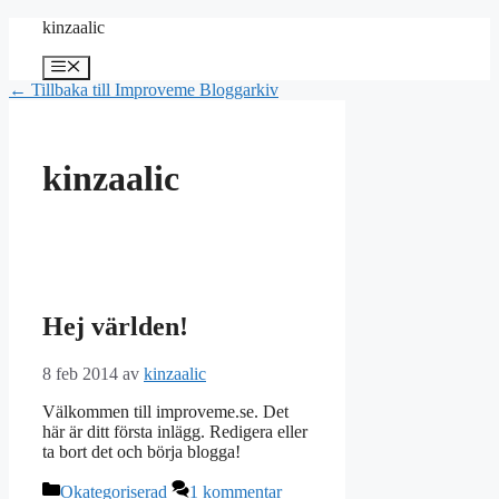
Hoppa
kinzaalic
till
innehåll
Meny
← Tillbaka till Improveme Bloggarkiv
kinzaalic
Hej världen!
8 feb 2014
av
kinzaalic
Välkommen till improveme.se. Det
här är ditt första inlägg. Redigera eller
ta bort det och börja blogga!
Kategorier
Okategoriserad
1 kommentar