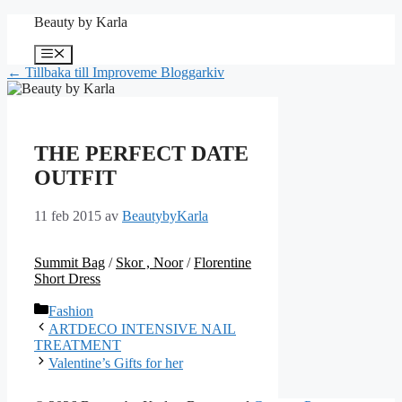
Hoppa
Beauty by Karla
till
innehåll
Meny
← Tillbaka till Improveme Bloggarkiv
THE PERFECT DATE
OUTFIT
11 feb 2015
av
BeautybyKarla
Summit Bag
/
Skor , Noor
/
Florentine
Short Dress
Kategorier
Fashion
ARTDECO INTENSIVE NAIL
TREATMENT
Valentine’s Gifts for her