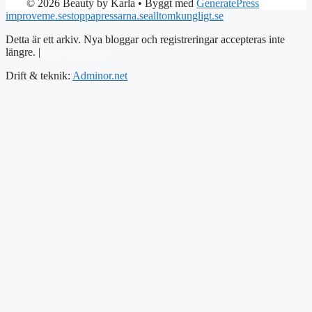
© 2026 Beauty by Karla
• Byggt med
GeneratePress
improveme.se
stoppapressarna.se
alltomkungligt.se
Detta är ett arkiv. Nya bloggar och registreringar accepteras inte
längre. |
Integritetspolicy
Drift & teknik:
Adminor.net