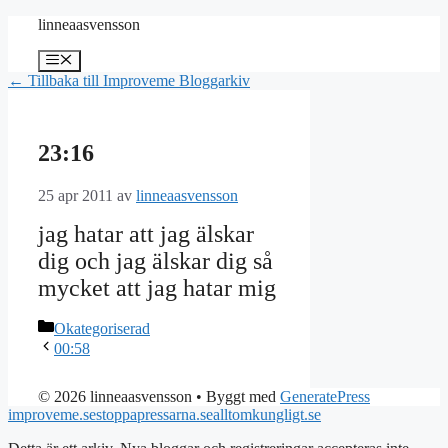
Hoppa
linneaasvensson
till
innehåll
Meny
← Tillbaka till Improveme Bloggarkiv
23:16
25 apr 2011
av
linneaasvensson
jag hatar att jag älskar
dig och jag älskar dig så
mycket att jag hatar mig
Kategorier
Okategoriserad
00:58
© 2026 linneaasvensson
• Byggt med
GeneratePress
improveme.se
stoppapressarna.se
alltomkungligt.se