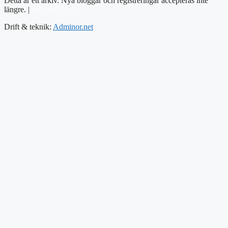
Detta är ett arkiv. Nya bloggar och registreringar accepteras inte
längre. |
Integritetspolicy
Drift & teknik:
Adminor.net