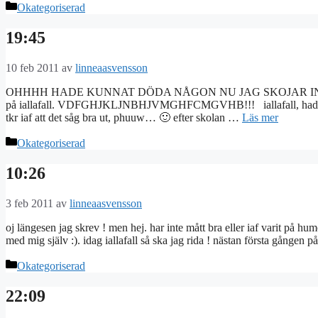
Kategorier
Okategoriserad
19:45
10 feb 2011
av
linneaasvensson
OHHHH HADE KUNNAT DÖDA NÅGON NU JAG SKOJAR INTE!! skolan f
på iallafall. VDFGHJKLJNBHJVMGHFCMGVHB!!! iallafall, hade natione
tkr iaf att det såg bra ut, phuuw… 🙂 efter skolan …
Läs mer
Kategorier
Okategoriserad
10:26
3 feb 2011
av
linneaasvensson
oj längesen jag skrev ! men hej. har inte mått bra eller iaf varit på humö
med mig själv :). idag iallafall så ska jag rida ! nästan första gången p
Kategorier
Okategoriserad
22:09