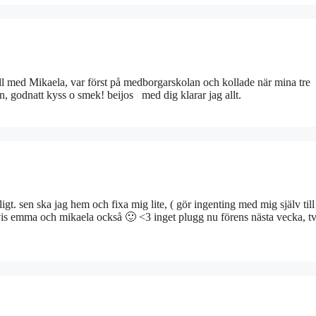
äll med Mikaela, var först på medborgarskolan och kollade när mina tre
 godnatt kyss o smek! beijos med dig klarar jag allt.
ligt. sen ska jag hem och fixa mig lite, ( gör ingenting med mig själv till
gsvis emma och mikaela också 🙂 <3 inget plugg nu förens nästa vecka, 