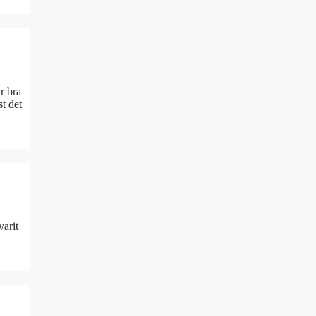
 bra
t det
varit