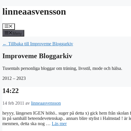
Hoppa
linneaasvensson
till
innehåll
Meny
Meny
← Tillbaka till Improveme Bloggarkiv
Improveme Bloggarkiv
Tusentals personliga bloggar om träning, livsstil, mode och hälsa.
2012 – 2023
14:22
14 feb 2011
av
linneaasvensson
heyyy, längesen IGEN höhö.. suger på detta x) gick hem från skolan fö
in på samhäll beteendevetenskap.. annars blire stylist i Halmstad ! är
menmen, detta ska nog …
Läs mer