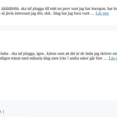
! åååååhhhh. ska iaf plugga till mitt no prov som jag har imorgon, har int
jävla intressant jag dör, shit.. Idag har jag bara varit …
Läs mer
 haha . ska iaf plugga, igen.. känns som att det är de ända jag skriver om
tligen tränat med mikaela idag men icke ! andra saker går före …
Läs 
e. |
Integritetspolicy