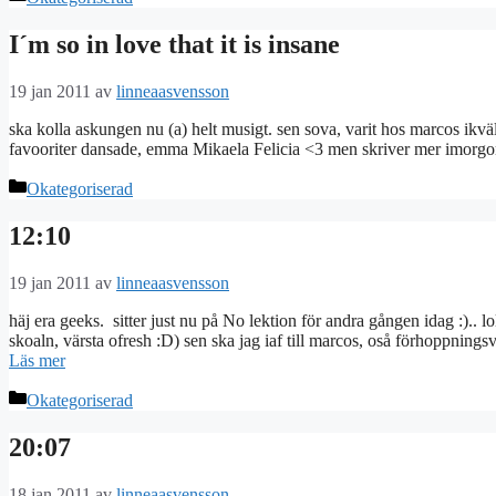
I´m so in love that it is insane
19 jan 2011
av
linneaasvensson
ska kolla askungen nu (a) helt musigt. sen sova, varit hos marcos ikv
favooriter dansade, emma Mikaela Felicia <3 men skriver mer imorgon,
Kategorier
Okategoriserad
12:10
19 jan 2011
av
linneaasvensson
häj era geeks. sitter just nu på No lektion för andra gången idag :).. lo
skoaln, värsta ofresh :D) sen ska jag iaf till marcos, oså förhoppnin
Läs mer
Kategorier
Okategoriserad
20:07
18 jan 2011
av
linneaasvensson