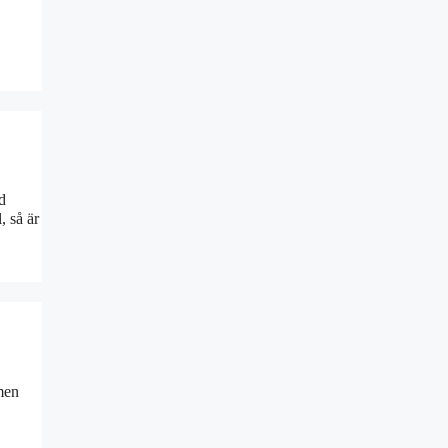
d
, så är
 men