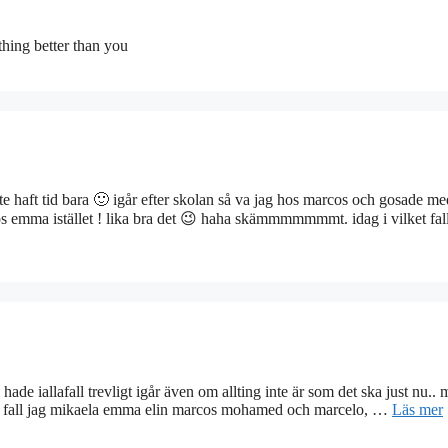
thing better than you
nte haft tid bara 🙂 igår efter skolan så va jag hos marcos och gosade me
s emma istället ! lika bra det 😉 haha skämmmmmmmt. idag i vilket fall
de iallafall trevligt igår även om allting inte är som det ska just nu..
vilket fall jag mikaela emma elin marcos mohamed och marcelo, …
Läs mer