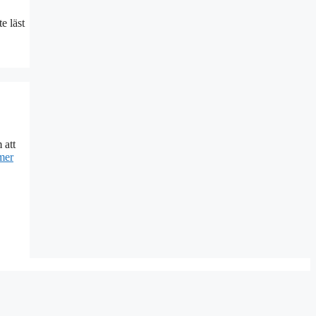
e läst
 att
mer