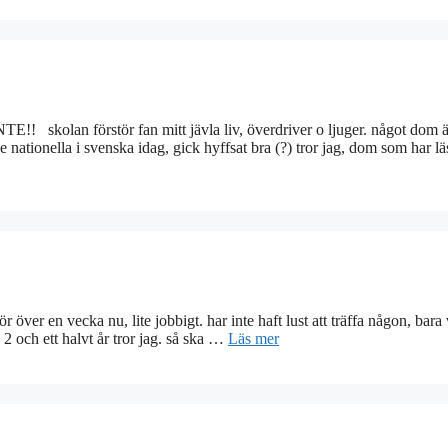
örstör fan mitt jävla liv, överdriver o ljuger. något dom är
lla i svenska idag, gick hyffsat bra (?) tror jag, dom som har läs
r över en vecka nu, lite jobbigt. har inte haft lust att träffa någon, bara 
å 2 och ett halvt år tror jag. så ska …
Läs mer