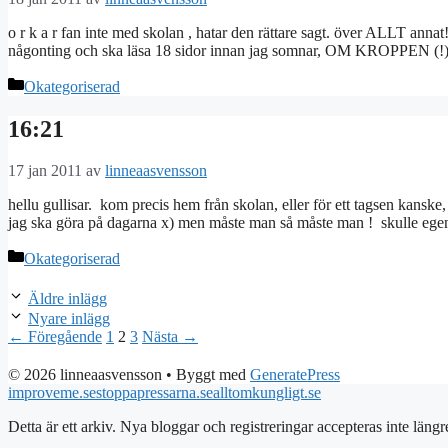
o r k a r fan inte med skolan , hatar den rättare sagt. över ALLT annat
någonting och ska läsa 18 sidor innan jag somnar, OM KROPPEN (!) så 
Kategorier
Okategoriserad
16:21
17 jan 2011
av
linneaasvensson
hellu gullisar. kom precis hem från skolan, eller för ett tagsen kanske,
jag ska göra på dagarna x) men måste man så måste man ! skulle egen
Kategorier
Okategoriserad
Äldre inlägg
Nyare inlägg
Sida
Sida
Sida
←
Föregående
1
2
3
Nästa
→
© 2026 linneaasvensson
• Byggt med
GeneratePress
improveme.se
stoppapressarna.se
alltomkungligt.se
Detta är ett arkiv. Nya bloggar och registreringar accepteras inte längr