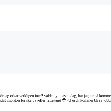
r jag orkar verkligen inte!! valde gymnasie idag, har jag tur så komme
 ledig imorgon för ska på jeffes rättegång 🙁 <3 usch kommer bli så job