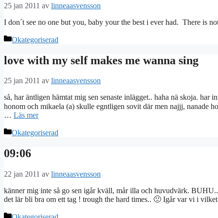
25 jan 2011
av
linneaasvensson
I don´t see no one but you, baby your the best i ever had. There is no
Kategorier
Okategoriserad
love with my self makes me wanna sing
25 jan 2011
av
linneaasvensson
så, har äntligen hämtat mig sen senaste inlägget.. haha nä skoja. har i
honom och mikaela (a) skulle egntligen sovit där men najjj, nanade ho
…
Läs mer
Kategorier
Okategoriserad
09:06
22 jan 2011
av
linneaasvensson
känner mig inte så go sen igår kväll, mår illa och huvudvärk. BUHU.. ha
det lär bli bra om ett tag ! trough the hard times.. 🙁 Igår var vi i 
Kategorier
Okategoriserad