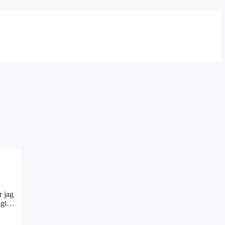
r jag
bigt…