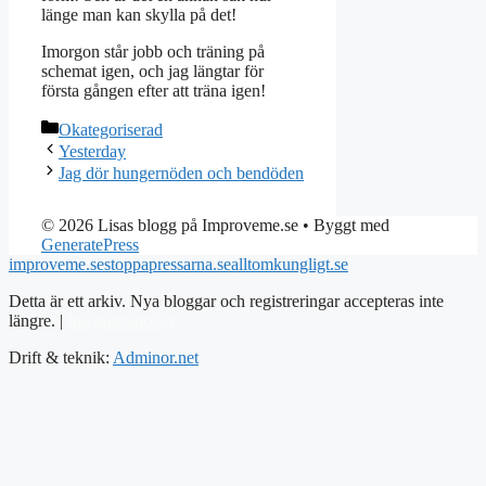
länge man kan skylla på det!
Imorgon står jobb och träning på
schemat igen, och jag längtar för
första gången efter att träna igen!
Kategorier
Okategoriserad
Yesterday
Jag dör hungernöden och bendöden
© 2026 Lisas blogg på Improveme.se
• Byggt med
GeneratePress
improveme.se
stoppapressarna.se
alltomkungligt.se
Detta är ett arkiv. Nya bloggar och registreringar accepteras inte
längre. |
Integritetspolicy
Drift & teknik:
Adminor.net