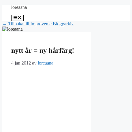
Hoppa
loreaana
till
innehåll
Meny
← Tillbaka till Improveme Bloggarkiv
nytt år = ny hårfärg!
4 jan 2012
av
loreaana