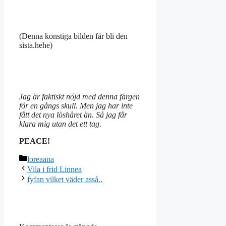
(Denna konstiga bilden får bli den
sista.hehe)
Jag är faktiskt nöjd med denna färgen
för en gångs skull. Men jag har inte
fått det nya löshåret än. Så jag får
klara mig utan det ett tag.
PEACE!
Kategorier
loreaana
Vila i frid Linnea
fyfan vilket väder asså..