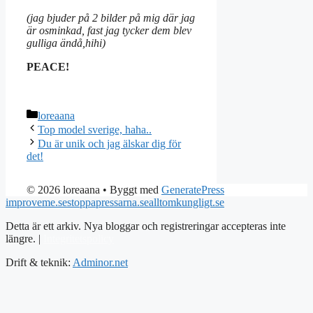
(jag bjuder på 2 bilder på mig där jag
är osminkad, fast jag tycker dem blev
gulliga ändå,hihi)
PEACE!
Kategorier
loreaana
Top model sverige, haha..
Du är unik och jag älskar dig för
det!
© 2026 loreaana
• Byggt med
GeneratePress
improveme.se
stoppapressarna.se
alltomkungligt.se
Detta är ett arkiv. Nya bloggar och registreringar accepteras inte
längre. |
Integritetspolicy
Drift & teknik:
Adminor.net