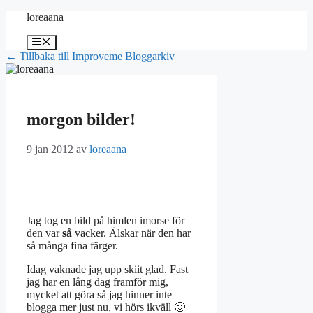
Hoppa
loreaana
till
innehåll
Meny
← Tillbaka till Improveme Bloggarkiv
morgon bilder!
9 jan 2012
av
loreaana
Jag tog en bild på himlen imorse för
den var
så
vacker. Älskar när den har
så många fina färger.
Idag vaknade jag upp skiit glad. Fast
jag har en lång dag framför mig,
mycket att göra så jag hinner inte
blogga mer just nu, vi hörs ikväll 🙂