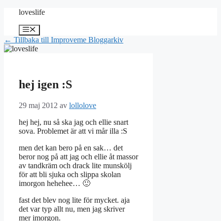
Hoppa
loveslife
till
innehåll
Meny
← Tillbaka till Improveme Bloggarkiv
hej igen :S
29 maj 2012
av
lollolove
hej hej, nu så ska jag och ellie snart
sova. Problemet är att vi mår illa :S
men det kan bero på en sak… det
beror nog på att jag och ellie åt massor
av tandkräm och drack lite munskölj
för att bli sjuka och slippa skolan
imorgon hehehee… 🙂
fast det blev nog lite för mycket. aja
det var typ allt nu, men jag skriver
mer imorgon.