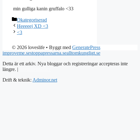
min gulliga kanin gruffalo <33
Kategorier
Okategoriserad
Heeeeej XD <3
<3
© 2026 loveslife
• Byggt med
GeneratePress
improveme.se
stoppapressarna.se
alltomkungligt.se
Detta är ett arkiv. Nya bloggar och registreringar accepteras inte
längre. |
Integritetspolicy
Drift & teknik:
Adminor.net