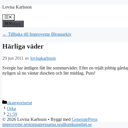
Hoppa
Lovisa Karlsson
till
innehåll
Meny
Meny
← Tillbaka till Improveme Bloggarkiv
Härliga väder
29 jun 2011
av
lovisakarlsson
Svergie har äntligen fått lite sommarväder. Efter en rejält jobbig 
nyligen så nu väntar duschen och lite middag. Puss!
Kategorier
okategoriserat
Orka
21:59
© 2026 Lovisa Karlsson
• Byggt med
GeneratePress
improveme.se
stoppapressarna.se
alltomkungligt.se