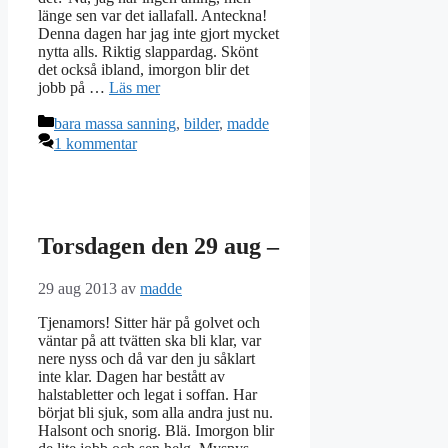
länge sen var det iallafall. Anteckna!
Denna dagen har jag inte gjort mycket
nytta alls. Riktig slappardag. Skönt
det också ibland, imorgon blir det
jobb på …
Läs mer
Kategorier
bara massa sanning
,
bilder
,
madde
1 kommentar
Torsdagen den 29 aug –
29 aug 2013
av
madde
Tjenamors! Sitter här på golvet och
väntar på att tvätten ska bli klar, var
nere nyss och då var den ju såklart
inte klar. Dagen har bestått av
halstabletter och legat i soffan. Har
börjat bli sjuk, som alla andra just nu.
Halsont och snorig. Blä. Imorgon blir