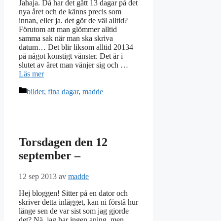
Jahaja. Då har det gått 13 dagar på det
nya året och de känns precis som
innan, eller ja. det gör de väl alltid?
Förutom att man glömmer alltid
samma sak när man ska skriva
datum… Det blir liksom alltid 20134
på något konstigt vänster. Det är i
slutet av året man vänjer sig och …
Läs mer
Kategorier
bilder
,
fina dagar
,
madde
Torsdagen den 12
september –
12 sep 2013
av
madde
Hej bloggen! Sitter på en dator och
skriver detta inlägget, kan ni förstå hur
länge sen de var sist som jag gjorde
det? Nä, jag har ingen aning, men