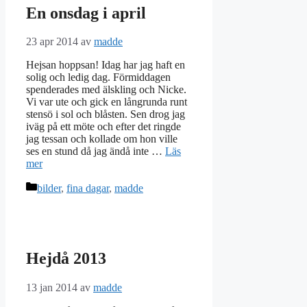
En onsdag i april
23 apr 2014
av
madde
Hejsan hoppsan! Idag har jag haft en
solig och ledig dag. Förmiddagen
spenderades med älskling och Nicke.
Vi var ute och gick en långrunda runt
stensö i sol och blåsten. Sen drog jag
iväg på ett möte och efter det ringde
jag tessan och kollade om hon ville
ses en stund då jag ändå inte …
Läs
mer
Kategorier
bilder
,
fina dagar
,
madde
Hejdå 2013
13 jan 2014
av
madde