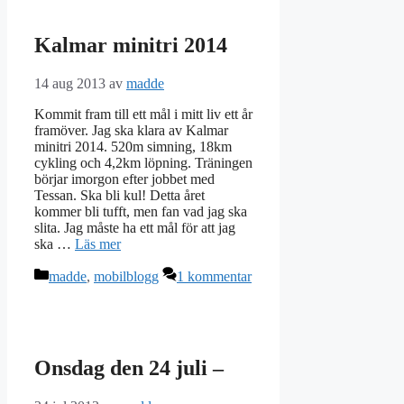
Kalmar minitri 2014
14 aug 2013
av
madde
Kommit fram till ett mål i mitt liv ett år
framöver. Jag ska klara av Kalmar
minitri 2014. 520m simning, 18km
cykling och 4,2km löpning. Träningen
börjar imorgon efter jobbet med
Tessan. Ska bli kul! Detta året
kommer bli tufft, men fan vad jag ska
slita. Jag måste ha ett mål för att jag
ska …
Läs mer
Kategorier
madde
,
mobilblogg
1 kommentar
Onsdag den 24 juli –