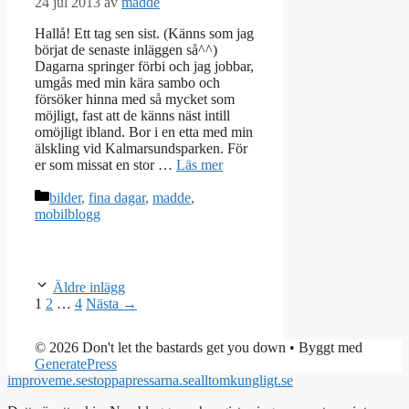
24 jul 2013
av
madde
Hallå! Ett tag sen sist. (Känns som jag
börjat de senaste inläggen så^^)
Dagarna springer förbi och jag jobbar,
umgås med min kära sambo och
försöker hinna med så mycket som
möjligt, fast att de känns näst intill
omöjligt ibland. Bor i en etta med min
älskling vid Kalmarsundsparken. För
er som missat en stor …
Läs mer
Kategorier
bilder
,
fina dagar
,
madde
,
mobilblogg
Äldre inlägg
Sida
Sida
Sida
1
2
…
4
Nästa
→
© 2026 Don't let the bastards get you down
• Byggt med
GeneratePress
improveme.se
stoppapressarna.se
alltomkungligt.se