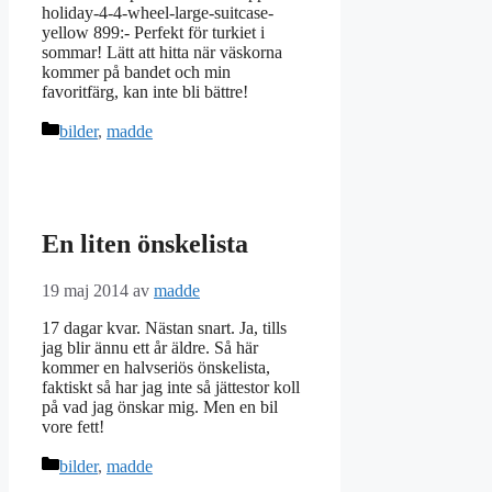
holiday-4-4-wheel-large-suitcase-
yellow 899:- Perfekt för turkiet i
sommar! Lätt att hitta när väskorna
kommer på bandet och min
favoritfärg, kan inte bli bättre!
Kategorier
bilder
,
madde
En liten önskelista
19 maj 2014
av
madde
17 dagar kvar. Nästan snart. Ja, tills
jag blir ännu ett år äldre. Så här
kommer en halvseriös önskelista,
faktiskt så har jag inte så jättestor koll
på vad jag önskar mig. Men en bil
vore fett!
Kategorier
bilder
,
madde