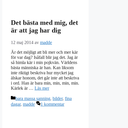
Det bästa med mig, det
är att jag har dig
12 maj 2014
av
madde
Är det möjligt att bli mer och mer kär
för var dag? Isåfall blir jag det. Jag är
så himla kär i min pojkvän. Världens
bästa människa är han. Kan liksom
inte riktigt beskriva hur mycket jag
älskar honom, det går inte att beskriva
i ord. Han är bara min, min, min, min.
Kärlek är …
Läs mer
Kategorier
bara massa sanning
,
bilder
,
fina
dagar
,
madde
1 kommentar