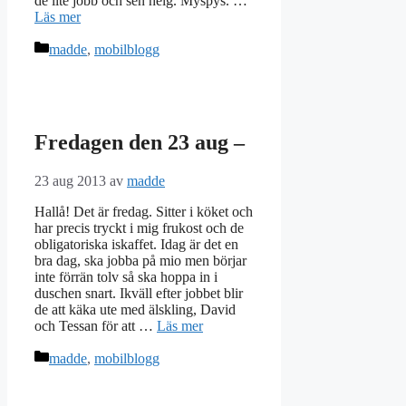
de lite jobb och sen helg. Myspys. …
Läs mer
Kategorier
madde
,
mobilblogg
Fredagen den 23 aug –
23 aug 2013
av
madde
Hallå! Det är fredag. Sitter i köket och
har precis tryckt i mig frukost och de
obligatoriska iskaffet. Idag är det en
bra dag, ska jobba på mio men börjar
inte förrän tolv så ska hoppa in i
duschen snart. Ikväll efter jobbet blir
de att käka ute med älskling, David
och Tessan för att …
Läs mer
Kategorier
madde
,
mobilblogg