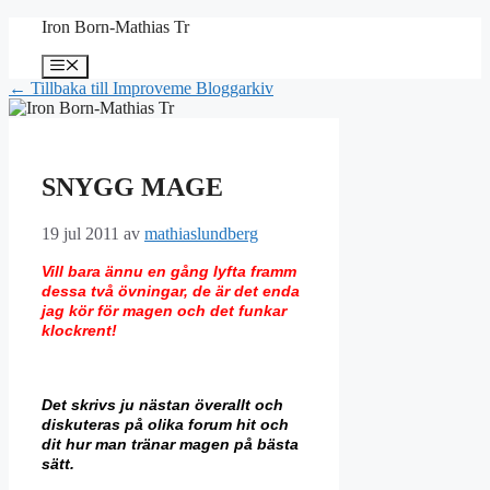
Hoppa
Iron Born-Mathias Tr
till
innehåll
Meny
← Tillbaka till Improveme Bloggarkiv
SNYGG MAGE
19 jul 2011
av
mathiaslundberg
Vill bara ännu en gång lyfta framm
dessa två övningar, de är det enda
jag kör för magen och det funkar
klockrent!
Det skrivs ju nästan överallt och
diskuteras på olika forum hit och
dit hur man tränar magen på bästa
sätt.