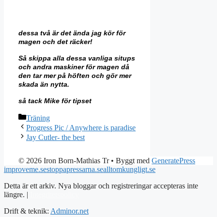
dessa två är det ända jag kör för
magen och det räcker!
Så skippa alla dessa vanliga situps
och andra maskiner för magen då
den tar mer på höften och gör mer
skada än nytta.
så tack Mike för tipset
Kategorier
Träning
Progress Pic / Anywhere is paradise
Jay Cutler- the best
© 2026 Iron Born-Mathias Tr
• Byggt med
GeneratePress
improveme.se
stoppapressarna.se
alltomkungligt.se
Detta är ett arkiv. Nya bloggar och registreringar accepteras inte
längre. |
Integritetspolicy
Drift & teknik:
Adminor.net