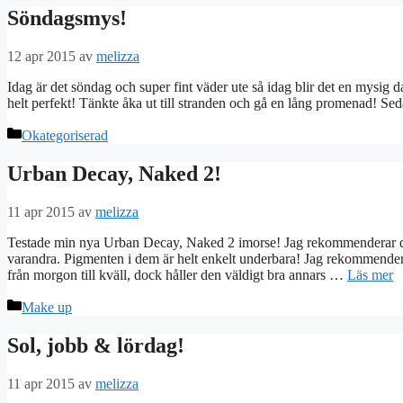
Söndagsmys!
12 apr 2015
av
melizza
Idag är det söndag och super fint väder ute så idag blir det en mysig dag 
helt perfekt! Tänkte åka ut till stranden och gå en lång promenad! S
Kategorier
Okategoriserad
Urban Decay, Naked 2!
11 apr 2015
av
melizza
Testade min nya Urban Decay, Naked 2 imorse! Jag rekommenderar den 
varandra. Pigmenten i dem är helt enkelt underbara! Jag rekommendera
från morgon till kväll, dock håller den väldigt bra annars …
Läs mer
Kategorier
Make up
Sol, jobb & lördag!
11 apr 2015
av
melizza