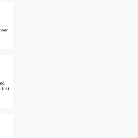
assar
med
rfekt