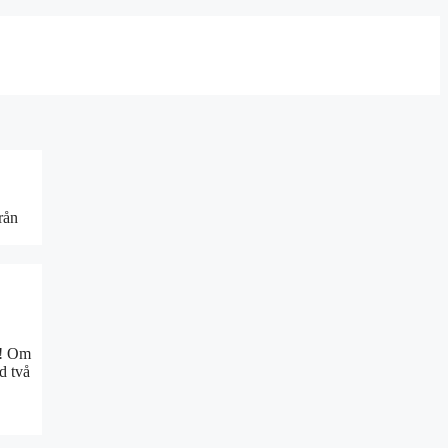
rån
a! Om
d två