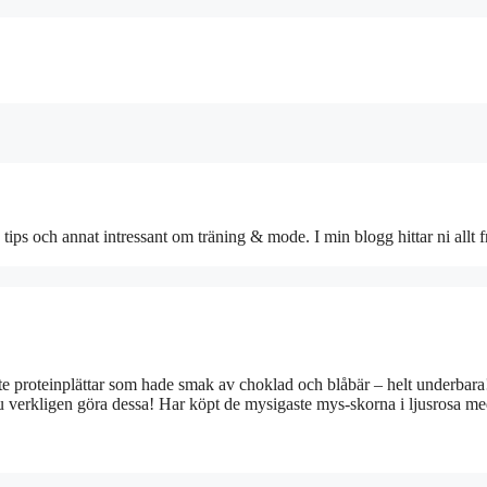
 tips och annat intressant om träning & mode. I min blogg hittar ni allt f
aste proteinplättar som hade smak av choklad och blåbär – helt underbar
u verkligen göra dessa! Har köpt de mysigaste mys-skorna i ljusrosa me