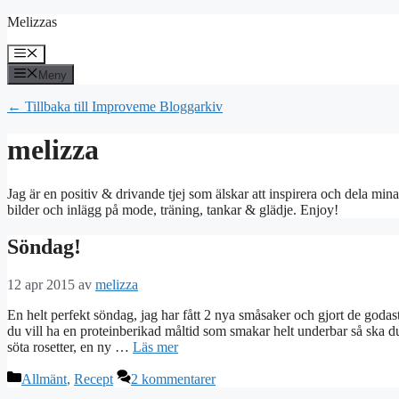
Hoppa
Melizzas
till
innehåll
Meny
Meny
← Tillbaka till Improveme Bloggarkiv
melizza
Jag är en positiv & drivande tjej som älskar att inspirera och dela mina
bilder och inlägg på mode, träning, tankar & glädje. Enjoy!
Söndag!
12 apr 2015
av
melizza
En helt perfekt söndag, jag har fått 2 nya småsaker och gjort de god
du vill ha en proteinberikad måltid som smakar helt underbar så ska d
söta rosetter, en ny …
Läs mer
Kategorier
Allmänt
,
Recept
2 kommentarer