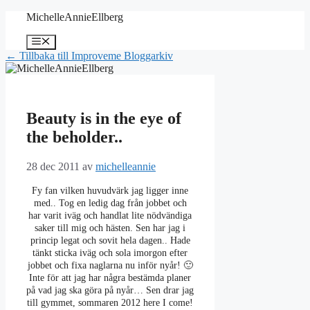
Hoppa
MichelleAnnieEllberg
till
innehåll
Meny
← Tillbaka till Improveme Bloggarkiv
Beauty is in the eye of
the beholder..
28 dec 2011
av
michelleannie
Fy fan vilken huvudvärk jag ligger inne
med.. Tog en ledig dag från jobbet och
har varit iväg och handlat lite nödvändiga
saker till mig och hästen. Sen har jag i
princip legat och sovit hela dagen.. Hade
tänkt sticka iväg och sola imorgon efter
jobbet och fixa naglarna nu inför nyår! 🙂
Inte för att jag har några bestämda planer
på vad jag ska göra på nyår… Sen drar jag
till gymmet, sommaren 2012 here I come!