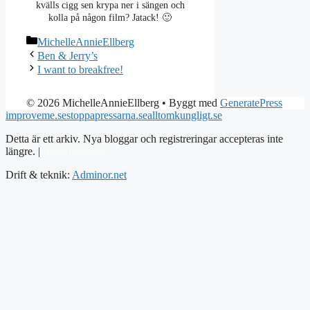
kvälls cigg sen krypa ner i sängen och
kolla på någon film? Jatack! 🙂
Kategorier
MichelleAnnieEllberg
Ben & Jerry’s
I want to breakfree!
© 2026 MichelleAnnieEllberg
• Byggt med
GeneratePress
improveme.se
stoppapressarna.se
alltomkungligt.se
Detta är ett arkiv. Nya bloggar och registreringar accepteras inte
längre. |
Integritetspolicy
Drift & teknik:
Adminor.net