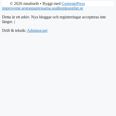
© 2026 mnabseth
• Byggt med
GeneratePress
improveme.se
stoppapressarna.se
alltomkungligt.se
Detta är ett arkiv. Nya bloggar och registreringar accepteras inte
längre. |
Integritetspolicy
Drift & teknik:
Adminor.net