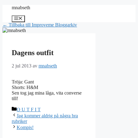
Hoppa
mnabseth
till
innehåll
Meny
← Tillbaka till Improveme Bloggarkiv
Dagens outfit
2 jul 2013
av
mnabseth
Tröja: Gant
Shorts: H&M
Sen tog jag mina låga, vita converse
till!
Kategorier
O U T F I T
Jag kommer aldrig på några bra
rubriker
Kompis!