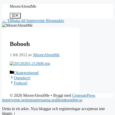
Hoppa
MooreAboutMe
till
innehåll
Meny
← Tillbaka till Improveme Bloggarkiv
Bobooh
1 feb 2012
av
MooreAboutMe
Kategorier
Okategoriserad
Onepiece!
Frukost!
© 2026 MooreAboutMe
• Byggt med
GeneratePress
improveme.se
stoppapressarna.se
alltomkungligt.se
Detta är ett arkiv. Nya bloggar och registreringar accepteras inte
längre. |
Integritetspolicy