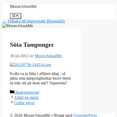
Hoppa
MooreAboutMe
till
innehåll
Meny
← Tillbaka till Improveme Bloggarkiv
Söta Tamponger
30 jul 2012
av
MooreAboutMe
Kolla va ja hitta i affären idag , så
jäkla söta tampongburkar loove them
så min stil på dom mä!! Supersöta!
Kategorier
Okategoriserad
Alltid ett måste
Gullig gåva!
© 2026 MooreAboutMe
• Byggt med
GeneratePress