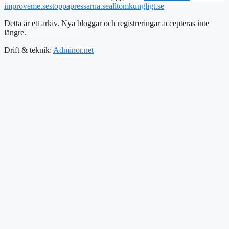
improveme.se
stoppapressarna.se
alltomkungligt.se
Detta är ett arkiv. Nya bloggar och registreringar accepteras inte
längre. |
Integritetspolicy
Drift & teknik:
Adminor.net