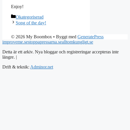
Enjoy!
Kategorier
Okategoriserad
Song of the day!
© 2026 My Boombox
• Byggt med
GeneratePress
improveme.se
stoppapressarna.se
alltomkungligt.se
Detta är ett arkiv. Nya bloggar och registreringar accepteras inte
längre. |
Integritetspolicy
Drift & teknik:
Adminor.net