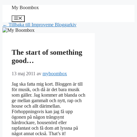
Hoppa
My Boombox
till
innehåll
Meny
← Tillbaka till Improveme Bloggarkiv
The start of something
good…
13 maj 2011
av
myboombox
Jag ska fatta mig kort. Bloggen är till
för musik, och då är det bara musik
som gäller. Jag kommer att blanda och
ge mellan gammalt och nytt, rap och
house och allt därimellan.
Förhoppningsvis kan jag få upp
ögonen på någon trångsynt
hårdrockare, housenörd eller
rapfantast och få dom att lyssna på
något annat också. That’s it!