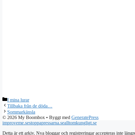
Kategorier
I mina lurar
Tillbaka från de döda…
Sommarkänsla
© 2026 My Boombox
• Byggt med
GeneratePress
improveme.se
stoppapressarna.se
alltomkungligt.se
Detta är ett arkiv. Nya bloggar och registreringar accepteras inte längr