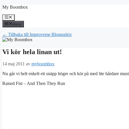
Hoppa
My Boombox
till
innehåll
Meny
Meny
← Tillbaka till Improveme Bloggarkiv
Vi kör hela linan ut!
14 maj 2011
av
myboombox
Nu går vi helt enkelt ett snäpp högre och kör på med lite hårdare musi
Raised Fist – And Then They Run