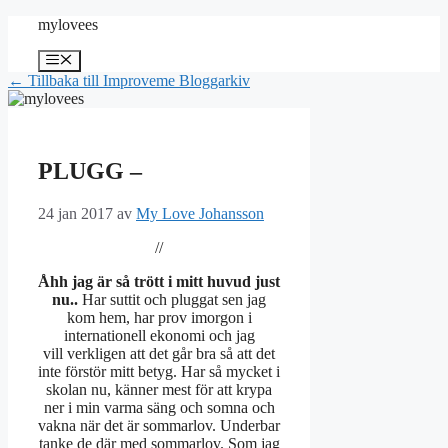
Hoppa
mylovees
till
innehåll
Meny
← Tillbaka till Improveme Bloggarkiv
PLUGG –
24 jan 2017
av
My Love Johansson
//
Åhh jag är så trött i mitt huvud just
nu..
Har suttit och pluggat sen jag
kom hem, har prov imorgon i
internationell ekonomi och jag
vill verkligen att det går bra så att det
inte förstör mitt betyg. Har så mycket i
skolan nu, känner mest för att krypa
ner i min varma säng och somna och
vakna när det är sommarlov. Underbar
tanke de där med sommarlov. Som jag