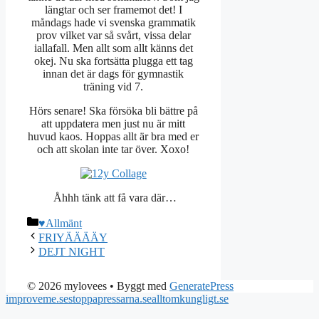
längtar och ser framemot det! I
måndags hade vi svenska grammatik
prov vilket var så svårt, vissa delar
iallafall. Men allt som allt känns det
okej. Nu ska fortsätta plugga ett tag
innan det är dags för gymnastik
träning vid 7.
Hörs senare! Ska försöka bli bättre på
att uppdatera men just nu är mitt
huvud kaos. Hoppas allt är bra med er
och att skolan inte tar över. Xoxo!
Åhhh tänk att få vara där…
Kategorier
♥Allmänt
FRIYÄÄÄÄY
DEJT NIGHT
© 2026 mylovees
• Byggt med
GeneratePress
improveme.se
stoppapressarna.se
alltomkungligt.se