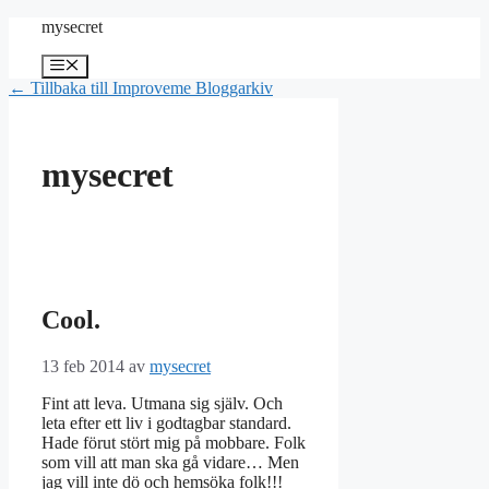
Hoppa
mysecret
till
innehåll
Meny
← Tillbaka till Improveme Bloggarkiv
mysecret
Cool.
13 feb 2014
av
mysecret
Fint att leva. Utmana sig själv. Och
leta efter ett liv i godtagbar standard.
Hade förut stört mig på mobbare. Folk
som vill att man ska gå vidare… Men
jag vill inte dö och hemsöka folk!!!