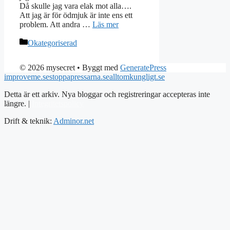
Då skulle jag vara elak mot alla….
Att jag är för ödmjuk är inte ens ett
problem. Att andra …
Läs mer
Kategorier
Okategoriserad
© 2026 mysecret
• Byggt med
GeneratePress
improveme.se
stoppapressarna.se
alltomkungligt.se
Detta är ett arkiv. Nya bloggar och registreringar accepteras inte
längre. |
Integritetspolicy
Drift & teknik:
Adminor.net