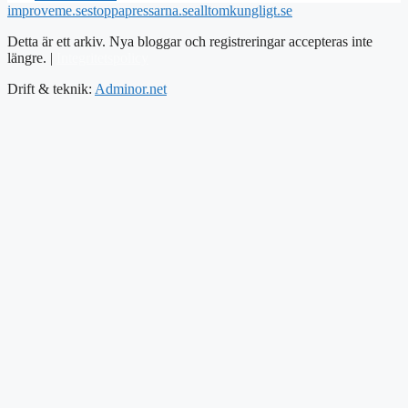
improveme.se
stoppapressarna.se
alltomkungligt.se
Detta är ett arkiv. Nya bloggar och registreringar accepteras inte
längre. |
Integritetspolicy
Drift & teknik:
Adminor.net