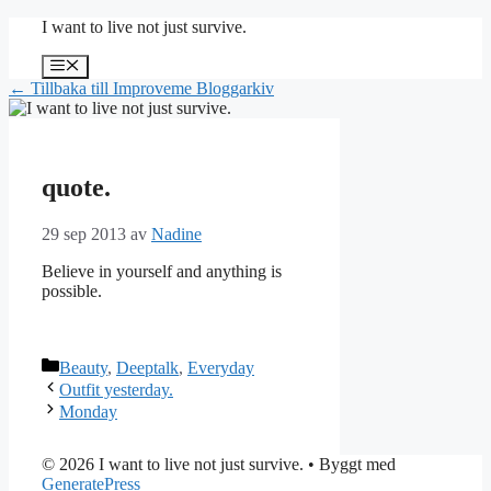
Hoppa
I want to live not just survive.
till
innehåll
Meny
← Tillbaka till Improveme Bloggarkiv
quote.
29 sep 2013
av
Nadine
Believe in yourself and anything is
possible.
Kategorier
Beauty
,
Deeptalk
,
Everyday
Outfit yesterday.
Monday
© 2026 I want to live not just survive.
• Byggt med
GeneratePress