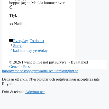
hoppas jag att Matilda kommer över
🙂
Ttyl.
xx Nadine.
Kategorier
Everyday
,
To do list
Sorry
bad hair day yesterday
© 2026 I want to live not just survive.
• Byggt med
GeneratePress
improveme.se
stoppapressarna.se
alltomkungligt.se
Detta är ett arkiv. Nya bloggar och registreringar accepteras inte
längre. |
Integritetspolicy
Drift & teknik:
Adminor.net