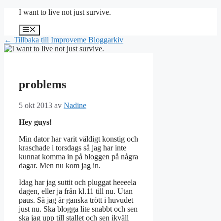
Hoppa
I want to live not just survive.
till
innehåll
Meny
← Tillbaka till Improveme Bloggarkiv
problems
5 okt 2013
av
Nadine
Hey guys!
Min dator har varit väldigt konstig och
kraschade i torsdags så jag har inte
kunnat komma in på bloggen på några
dagar. Men nu kom jag in.
Idag har jag suttit och pluggat heeeela
dagen, eller ja från kl.11 till nu. Utan
paus. Så jag är ganska trött i huvudet
just nu. Ska blogga lite snabbt och sen
ska jag upp till stallet och sen ikväll