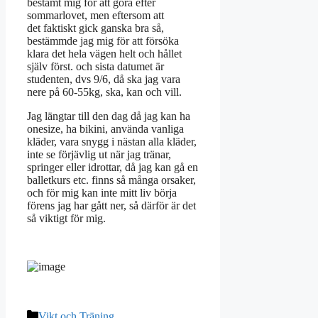
bestämt mig för att göra efter
sommarlovet, men eftersom att
det faktiskt gick ganska bra så,
bestämmde jag mig för att försöka
klara det hela vägen helt och hållet
själv först. och sista datumet är
studenten, dvs 9/6, då ska jag vara
nere på 60-55kg, ska, kan och vill.
Jag längtar till den dag då jag kan ha
onesize, ha bikini, använda vanliga
kläder, vara snygg i nästan alla kläder,
inte se förjävlig ut när jag tränar,
springer eller idrottar, då jag kan gå en
balletkurs etc. finns så många orsaker,
och för mig kan inte mitt liv börja
förens jag har gått ner, så därför är det
så viktigt för mig.
Kategorier
Vikt och Träning