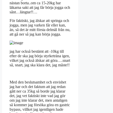
nästan borta..om ca 15-20kg har
läkarna sakt att jag får börja jogga och
sånt…längtar!!…
För faktiskt, jag älskar att springa och
jogga, men jag varken får eller kan,
än, så det är mitt första delmål från nu,
att gå ner så jag kan börja jogga.
jag har också bestämt att -10kg till
efter de ska jag börja styrketräna igen,
vilket jag också älskar att göra….snart
så, snart, jag ska klara det, jag måste!!
Med den beslutsamhet och envishet
jag har och det faktum att jag redan
gått ner ca 35kg så borde jag klarar
det, jag vet faktiskt inte vad jag gör
om jag inte klarar det, men antaligen
så kommer jag försöka göra en gastric
bypass, villket jag igentligen hade