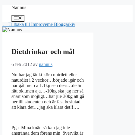
Hoppa
Nannus
till
innehåll
Meny
← Tillbaka till Improveme Bloggarkiv
Dietdrinkar och mål
6 feb 2012
av
nannus
Nu har jag tänkt köra nutrilett eller
naturdiet i 2 veckor…började igår och
har gått ner ca 1.1kg sen dess…de är
rätt ok..men aja…-10kg ska jag ner så
snart som möjligt…har jue 30kg att gå
ner till studenten och är fast beslutad
att klara det….jag ska klara det!!….
Pga. Mina knän så kan jag inte
anstränga dem förens min övervikt är