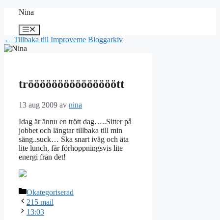
Hoppa
Nina
till
innehåll
Meny
← Tillbaka till Improveme Bloggarkiv
trööööööööööööööött
13 aug 2009
av
nina
Idag är ännu en trött dag…..Sitter på
jobbet och längtar tillbaka till min
säng..suck… Ska snart iväg och äta
lite lunch, får förhoppningsvis lite
energi från det!
Kategorier
Okategoriserad
215 mail
13:03