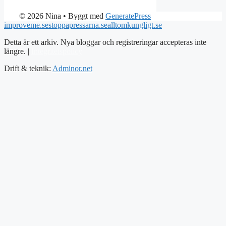
© 2026 Nina
• Byggt med
GeneratePress
improveme.se
stoppapressarna.se
alltomkungligt.se
Detta är ett arkiv. Nya bloggar och registreringar accepteras inte
längre. |
Integritetspolicy
Drift & teknik:
Adminor.net