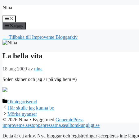
Hoppa
Nina
till
innehåll
Meny
Meny
← Tillbaka till Improveme Bloggarkiv
La bella vita
18 aug 2009
av
nina
Solen skiner och jag är på väg hem =)
Kategorier
Okategoriserad
Här skulle jag kunna bo
Mörka nyanser
© 2026 Nina
• Byggt med
GeneratePress
improveme.se
stoppapressarna.se
alltomkungligt.se
Detta är ett arkiv. Nya bloggar och registreringar accepteras inte längr