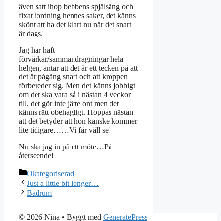
även satt ihop bebbens spjälsäng och
fixat iordning hennes saker, det känns
skönt att ha det klart nu när det snart
är dags.
Jag har haft
förvärkar/sammandragningar hela
helgen, antar att det är ett tecken på att
det är pågång snart och att kroppen
förbereder sig. Men det känns jobbigt
om det ska vara så i nästan 4 veckor
till, det gör inte jätte ont men det
känns rätt obehagligt. Hoppas nästan
att det betyder att hon kanske kommer
lite tidigare……Vi får väll se!
Nu ska jag in på ett möte…På
återseende!
Kategorier
Okategoriserad
Just a little bit longer…
Badrum
© 2026 Nina
• Byggt med
GeneratePress