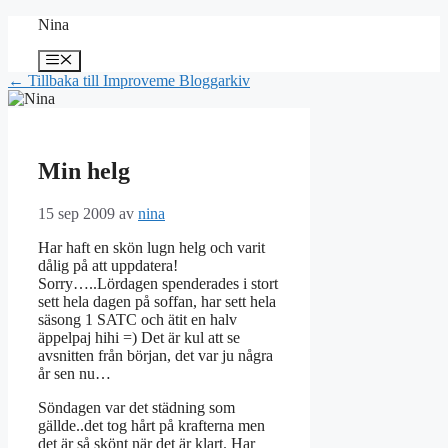
Hoppa
Nina
till
innehåll
Meny
← Tillbaka till Improveme Bloggarkiv
Min helg
15 sep 2009
av
nina
Har haft en skön lugn helg och varit
dålig på att uppdatera!
Sorry…..Lördagen spenderades i stort
sett hela dagen på soffan, har sett hela
säsong 1 SATC och ätit en halv
äppelpaj hihi =) Det är kul att se
avsnitten från början, det var ju några
år sen nu…
Söndagen var det städning som
gällde..det tog hårt på krafterna men
det är så skönt när det är klart. Har