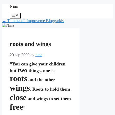
Hoppa
Nina
till
innehåll
Meny
← Tillbaka till Improveme Bloggarkiv
roots and wings
29 sep 2009
av
nina
”You can give your children
two
but
things, one is
roots
and the other
wings
. Roots to hold them
close
and wings to set them
free
”