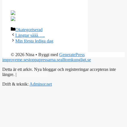
Kategorier
Okategoriserad
Längtar sååå…..
Min första lediga dag
© 2026 Nina
• Byggt med
GeneratePress
improveme.se
stoppapressarna.se
alltomkungligt.se
Detta är ett arkiv. Nya bloggar och registreringar accepteras inte
längre. |
Integritetspolicy
Drift & teknik:
Adminor.net