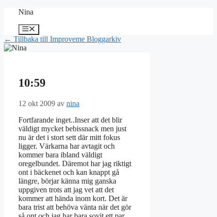
Hoppa
Nina
till
innehåll
Meny
← Tillbaka till Improveme Bloggarkiv
10:59
12 okt 2009
av
nina
Fortfarande inget..Inser att det blir
väldigt mycket bebissnack men just
nu är det i stort sett där mitt fokus
ligger. Värkarna har avtagit och
kommer bara ibland väldigt
oregelbundet. Däremot har jag riktigt
ont i bäckenet och kan knappt gå
längre, börjar känna mig ganska
uppgiven trots att jag vet att det
kommer att hända inom kort. Det är
bara trist att behöva vänta när det gör
så ont och jag har bara sovit ett par