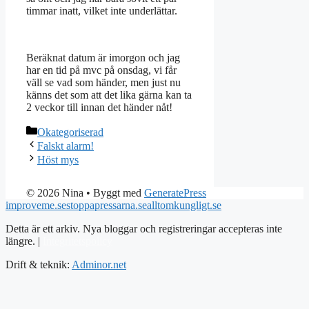
timmar inatt, vilket inte underlättar.
Beräknat datum är imorgon och jag
har en tid på mvc på onsdag, vi får
väll se vad som händer, men just nu
känns det som att det lika gärna kan ta
2 veckor till innan det händer nåt!
Kategorier
Okategoriserad
Falskt alarm!
Höst mys
© 2026 Nina
• Byggt med
GeneratePress
improveme.se
stoppapressarna.se
alltomkungligt.se
Detta är ett arkiv. Nya bloggar och registreringar accepteras inte
längre. |
Integritetspolicy
Drift & teknik:
Adminor.net