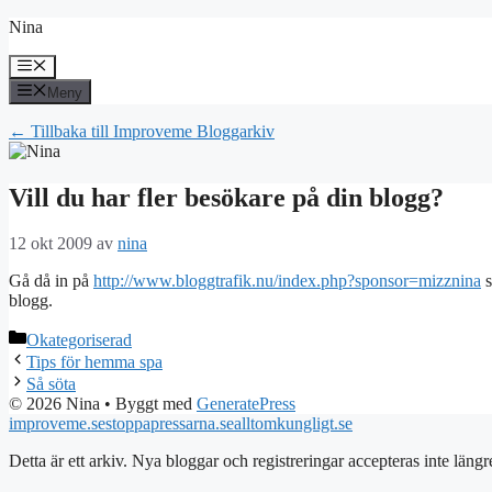
Hoppa
Nina
till
innehåll
Meny
Meny
← Tillbaka till Improveme Bloggarkiv
Vill du har fler besökare på din blogg?
12 okt 2009
av
nina
Gå då in på
http://www.bloggtrafik.nu/index.php?sponsor=mizznina
s
blogg.
Kategorier
Okategoriserad
Tips för hemma spa
Så söta
© 2026 Nina
• Byggt med
GeneratePress
improveme.se
stoppapressarna.se
alltomkungligt.se
Detta är ett arkiv. Nya bloggar och registreringar accepteras inte längr