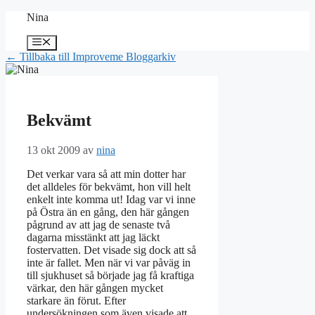
Hoppa
Nina
till
innehåll
Meny
← Tillbaka till Improveme Bloggarkiv
Bekvämt
13 okt 2009
av
nina
Det verkar vara så att min dotter har
det alldeles för bekvämt, hon vill helt
enkelt inte komma ut! Idag var vi inne
på Östra än en gång, den här gången
pågrund av att jag de senaste två
dagarna misstänkt att jag läckt
fostervatten. Det visade sig dock att så
inte är fallet. Men när vi var påväg in
till sjukhuset så började jag få kraftiga
värkar, den här gången mycket
starkare än förut. Efter
undersökningen som även visade att