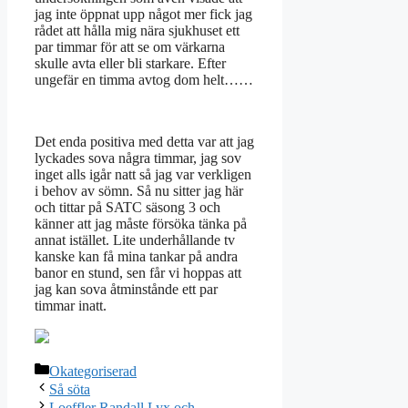
jag inte öppnat upp något mer fick jag
rådet att hålla mig nära sjukhuset ett
par timmar för att se om värkarna
skulle avta eller bli starkare. Efter
ungefär en timma avtog dom helt……
Det enda positiva med detta var att jag
lyckades sova några timmar, jag sov
inget alls igår natt så jag var verkligen
i behov av sömn. Så nu sitter jag här
och tittar på SATC säsong 3 och
känner att jag måste försöka tänka på
annat istället. Lite underhållande tv
kanske kan få mina tankar på andra
banor en stund, sen får vi hoppas att
jag kan sova åtminstånde ett par
timmar inatt.
Kategorier
Okategoriserad
Så söta
Loeffler Randall Lyx och