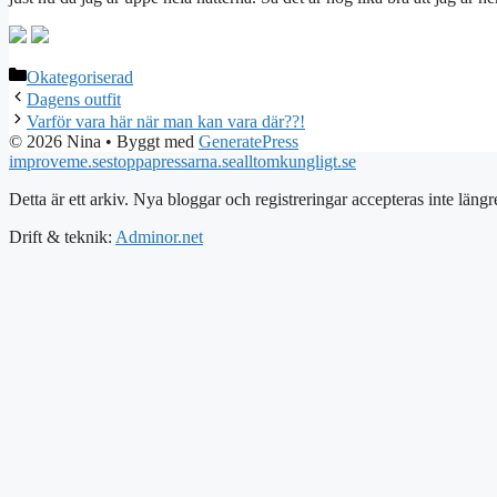
Kategorier
Okategoriserad
Dagens outfit
Varför vara här när man kan vara där??!
© 2026 Nina
• Byggt med
GeneratePress
improveme.se
stoppapressarna.se
alltomkungligt.se
Detta är ett arkiv. Nya bloggar och registreringar accepteras inte längr
Drift & teknik:
Adminor.net