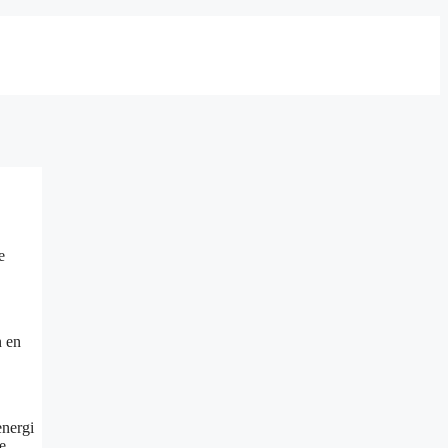
e
n en
energi
e