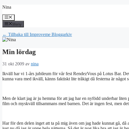
Hoppa
Nina
till
innehåll
Meny
Meny
← Tillbaka till Improveme Bloggarkiv
Min lördag
31 okt 2009
av
nina
Ikväll har vi 1-års jubileum för vår fest RendezVous på Lotus Bar. Det
kunna vara med ikväll, känns faktiskt lite tråkigt då festerna är något
Men de klart jag är ju hemma för att jag har en nyfödd underbar liten p
film och myskväll tillsammans med barnen. Det är ingen fest, men det 
Har för den delen inget att ta på mig även om jag hade kunnat gå, då a
just nu då jag är uppe hela nätterna. Så det är nog lika bra att jag ä