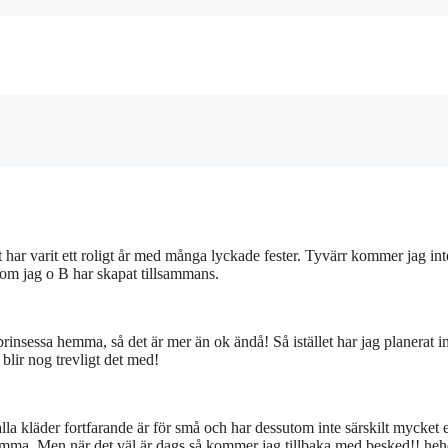
 har varit ett roligt år med många lyckade fester. Tyvärr kommer jag int
 som jag o B har skapat tillsammans.
rinsessa hemma, så det är mer än ok ändå! Så istället har jag planerat i
blir nog trevligt det med!
lla kläder fortfarande är för små och har dessutom inte särskilt mycket 
r hemma..Men när det väl är dags så kommer jag tillbaka med besked!! heh