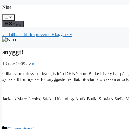
Hoppa
Nina
till
innehåll
Meny
Meny
← Tillbaka till Improveme Bloggarkiv
snyggt!
13 nov 2009
av
nina
Gillar skarpt dessa rutiga tajts från DKNY som Blake Lively har på sig
synas allt för mycket för snyggaste resultat. Stövlarna o väskan är oc
Jackan- Marc Jacobs, Stickad klänning- Antik Batik. Stövlar- Stella
Kategorier
Okategoriserad