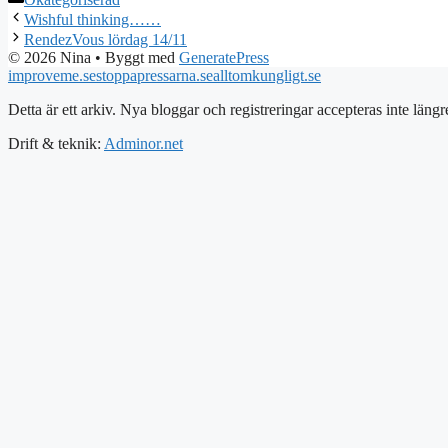
Wishful thinking……
RendezVous lördag 14/11
© 2026 Nina
• Byggt med
GeneratePress
improveme.se
stoppapressarna.se
alltomkungligt.se
Detta är ett arkiv. Nya bloggar och registreringar accepteras inte längr
Drift & teknik:
Adminor.net