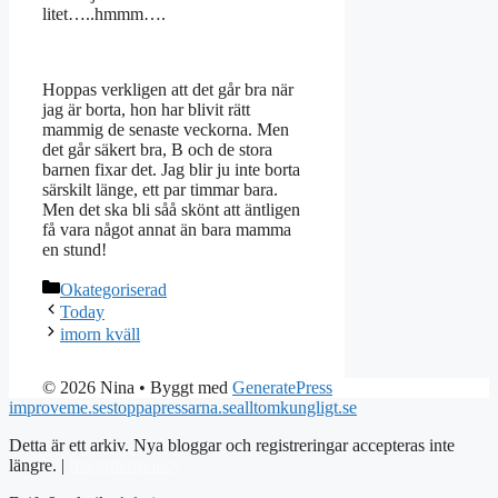
litet…..hmmm….
Hoppas verkligen att det går bra när
jag är borta, hon har blivit rätt
mammig de senaste veckorna. Men
det går säkert bra, B och de stora
barnen fixar det. Jag blir ju inte borta
särskilt länge, ett par timmar bara.
Men det ska bli såå skönt att äntligen
få vara något annat än bara mamma
en stund!
Kategorier
Okategoriserad
Today
imorn kväll
© 2026 Nina
• Byggt med
GeneratePress
improveme.se
stoppapressarna.se
alltomkungligt.se
Detta är ett arkiv. Nya bloggar och registreringar accepteras inte
längre. |
Integritetspolicy