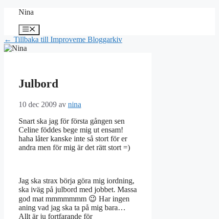
Hoppa
Nina
till
innehåll
Meny
← Tillbaka till Improveme Bloggarkiv
Julbord
10 dec 2009
av
nina
Snart ska jag för första gången sen
Celine föddes bege mig ut ensam!
haha låter kanske inte så stort för er
andra men för mig är det rätt stort =)
Jag ska strax börja göra mig iordning,
ska iväg på julbord med jobbet. Massa
god mat mmmmmmm 😉 Har ingen
aning vad jag ska ta på mig bara…
Allt är ju fortfarande för