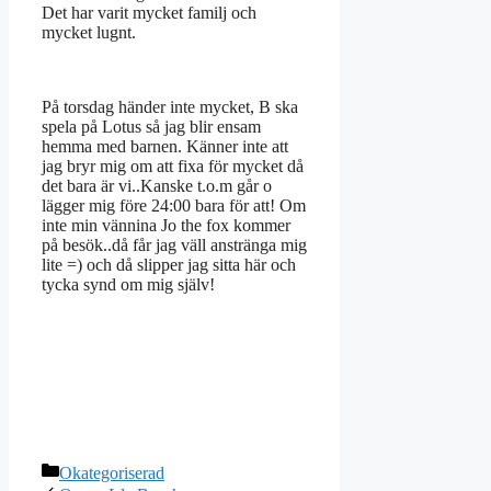
Det har varit mycket familj och
mycket lugnt.
På torsdag händer inte mycket, B ska
spela på Lotus så jag blir ensam
hemma med barnen. Känner inte att
jag bryr mig om att fixa för mycket då
det bara är vi..Kanske t.o.m går o
lägger mig före 24:00 bara för att! Om
inte min vännina Jo the fox kommer
på besök..då får jag väll anstränga mig
lite =) och då slipper jag sitta här och
tycka synd om mig själv!
Kategorier
Okategoriserad