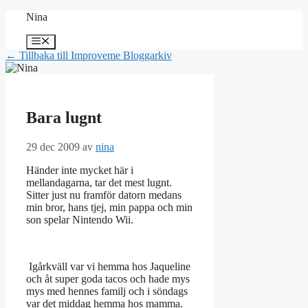
Hoppa
Nina
till
innehåll
Meny
← Tillbaka till Improveme Bloggarkiv
Bara lugnt
29 dec 2009
av
nina
Händer inte mycket här i
mellandagarna, tar det mest lugnt.
Sitter just nu framför datorn medans
min bror, hans tjej, min pappa och min
son spelar Nintendo Wii.
Igårkväll var vi hemma hos Jaqueline
och åt super goda tacos och hade mys
mys med hennes familj och i söndags
var det middag hemma hos mamma.