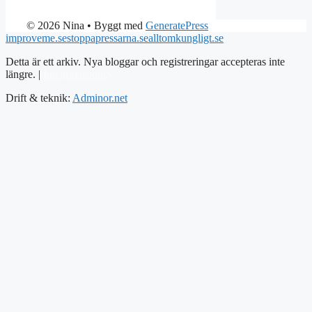
© 2026 Nina
• Byggt med
GeneratePress
improveme.se
stoppapressarna.se
alltomkungligt.se
Detta är ett arkiv. Nya bloggar och registreringar accepteras inte
längre. |
Integritetspolicy
Drift & teknik:
Adminor.net