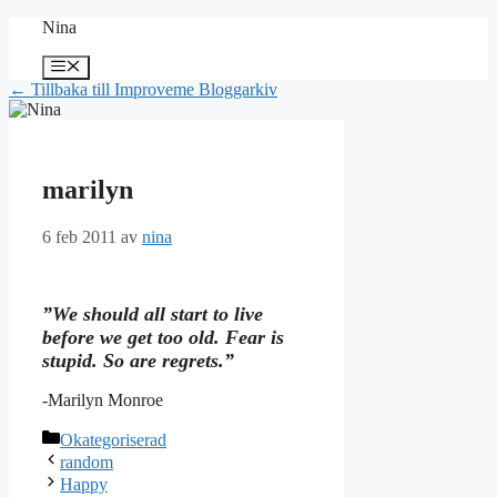
Hoppa
Nina
till
innehåll
Meny
← Tillbaka till Improveme Bloggarkiv
marilyn
6 feb 2011
av
nina
”We should all start to live
before we get too old. Fear is
stupid. So are regrets.”
-Marilyn Monroe
Kategorier
Okategoriserad
random
Happy