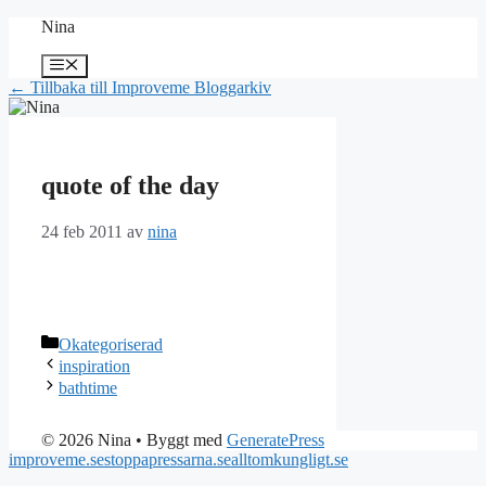
Hoppa
Nina
till
innehåll
Meny
← Tillbaka till Improveme Bloggarkiv
quote of the day
24 feb 2011
av
nina
Kategorier
Okategoriserad
inspiration
bathtime
© 2026 Nina
• Byggt med
GeneratePress
improveme.se
stoppapressarna.se
alltomkungligt.se