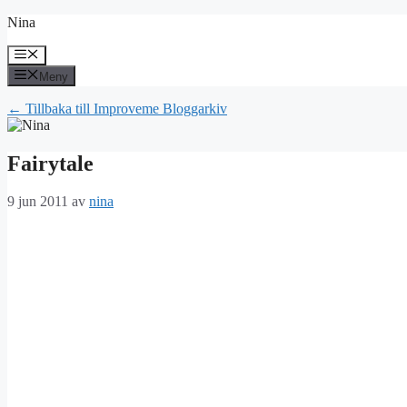
Hoppa
Nina
till
innehåll
Meny
Meny
← Tillbaka till Improveme Bloggarkiv
Fairytale
9 jun 2011
av
nina