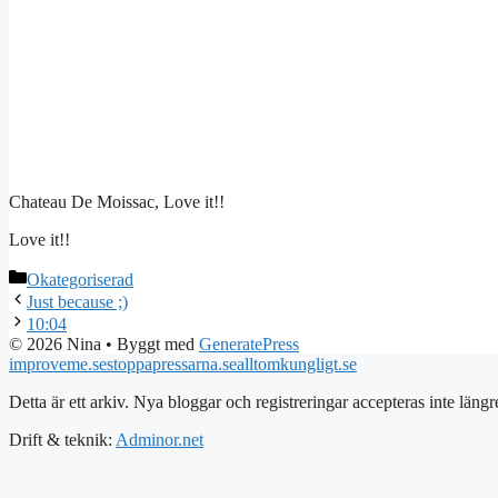
Chateau De Moissac, Love it!!
Love it!!
Kategorier
Okategoriserad
Just because ;)
10:04
© 2026 Nina
• Byggt med
GeneratePress
improveme.se
stoppapressarna.se
alltomkungligt.se
Detta är ett arkiv. Nya bloggar och registreringar accepteras inte längr
Drift & teknik:
Adminor.net