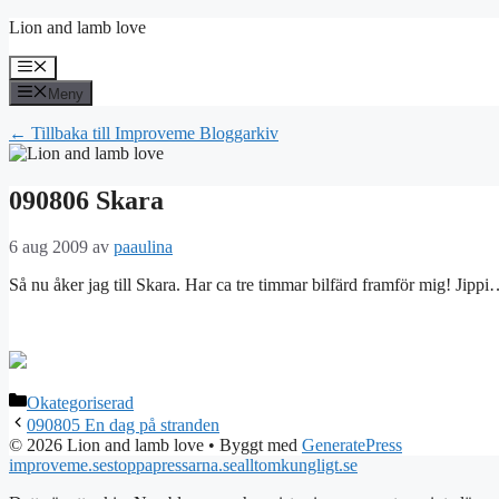
Hoppa
Lion and lamb love
till
innehåll
Meny
Meny
← Tillbaka till Improveme Bloggarkiv
090806 Skara
6 aug 2009
av
paaulina
Så nu åker jag till Skara. Har ca tre timmar bilfärd framför mig! Jippi
Kategorier
Okategoriserad
090805 En dag på stranden
© 2026 Lion and lamb love
• Byggt med
GeneratePress
improveme.se
stoppapressarna.se
alltomkungligt.se