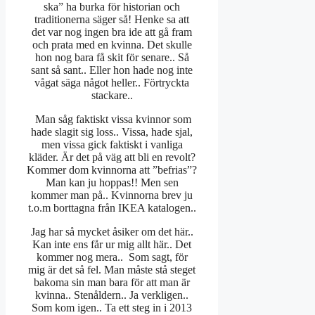
ska” ha burka för historian och
traditionerna säger så! Henke sa att
det var nog ingen bra ide att gå fram
och prata med en kvinna. Det skulle
hon nog bara få skit för senare.. Så
sant så sant.. Eller hon hade nog inte
vågat säga något heller.. Förtryckta
stackare..
Man såg faktiskt vissa kvinnor som
hade slagit sig loss.. Vissa, hade sjal,
men vissa gick faktiskt i vanliga
kläder. Är det på väg att bli en revolt?
Kommer dom kvinnorna att ”befrias”?
Man kan ju hoppas!! Men sen
kommer man på.. Kvinnorna brev ju
t.o.m borttagna från IKEA katalogen..
Jag har så mycket åsiker om det här..
Kan inte ens får ur mig allt här.. Det
kommer nog mera.. Som sagt, för
mig är det så fel. Man måste stå steget
bakoma sin man bara för att man är
kvinna.. Stenåldern.. Ja verkligen..
Som kom igen.. Ta ett steg in i 2013