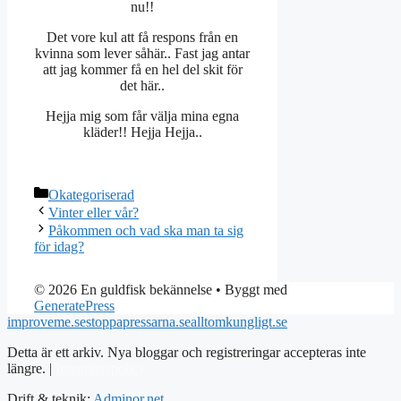
nu!!
Det vore kul att få respons från en
kvinna som lever såhär.. Fast jag antar
att jag kommer få en hel del skit för
det här..
Hejja mig som får välja mina egna
kläder!! Hejja Hejja..
Kategorier
Okategoriserad
Vinter eller vår?
Påkommen och vad ska man ta sig
för idag?
© 2026 En guldfisk bekännelse
• Byggt med
GeneratePress
improveme.se
stoppapressarna.se
alltomkungligt.se
Detta är ett arkiv. Nya bloggar och registreringar accepteras inte
längre. |
Integritetspolicy
Drift & teknik:
Adminor.net