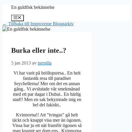
Hoppa
En guldfisk bekännelse
till
innehåll
Meny
← Tillbaka till Improveme Bloggarkiv
Burka eller inte..?
5 jan 2013
av
pernilla
Vi har varit på bröllopsresa.. En helt
fantastik resa till paradiset
Seychellerna! Mer om det en annan
gång.. Vi avslutade vår smekmånad
med ett par dagar i Dubai.. En härlig
stad!! Men en sak bekymrade mig en
hel del fakiskt..
Kvinnorna!! Att ”tvingas” gå helt
täckt och knappt visa mer än ögonen.
Vissa har ju ett nät framför ögonen så
man knappt ser dom ens.. Kvinnorna