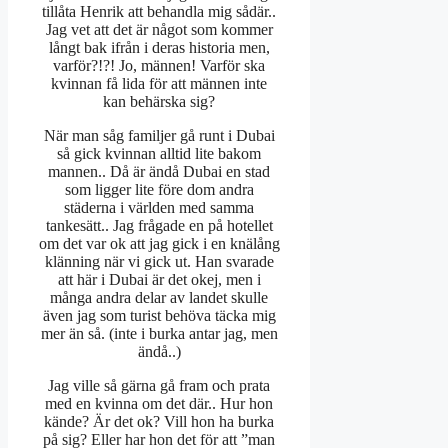
tillåta Henrik att behandla mig sådär..
Jag vet att det är något som kommer
långt bak ifrån i deras historia men,
varför?!?! Jo, männen! Varför ska
kvinnan få lida för att männen inte
kan behärska sig?
När man såg familjer gå runt i Dubai
så gick kvinnan alltid lite bakom
mannen.. Då är ändå Dubai en stad
som ligger lite före dom andra
städerna i världen med samma
tankesätt.. Jag frågade en på hotellet
om det var ok att jag gick i en knälång
klänning när vi gick ut. Han svarade
att här i Dubai är det okej, men i
många andra delar av landet skulle
även jag som turist behöva täcka mig
mer än så. (inte i burka antar jag, men
ändå..)
Jag ville så gärna gå fram och prata
med en kvinna om det där.. Hur hon
kände? Är det ok? Vill hon ha burka
på sig? Eller har hon det för att ”man