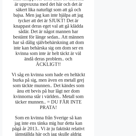
är uppvuxna med det här och det är
säkert lika naturligt som att gå och
bajsa. Men jag kan inte hjälpa att jag
tycker att det är SJUKT! Det är
knappast deras eget val att gå klädda
sådär. Det är något mannen har
bestämt för länge sedan.. Att männen
har så dålig självbehärskning att dom
inte kan behärska sig om dom ser en
kvinna som inte är helt täckt är väl
ändå deras problem.. och
ÄCKLIGT!!
Vi såg en kvinna som hade en heltäckt
burka på sig, men även en metall grej
som täckte munnen.. Det kändes som
änu ett bevis på hur lågt ner dom
kvinnorna står i världen.. Metall som
täcker munnen.. = DU FÅR INTE
PRATA!
Som en kvinna från Sverige så kan
jag inte ens tänka mig hur detta kan
pågå år 2013.. Vi är ju faktiskt relativt
jämställda här och jag skulle aldrig