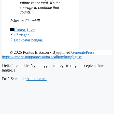
failure is not fatal. It’s the
courage to continue that
counts.”
-Winston Churchill
Kategorier
Humor
,
Livet
Gårdagen
Det kostar pengar.
© 2026 Pontus Eriksson
• Byggt med
GeneratePress
improveme.se
stoppapressarna.se
alltomkungligt.se
Detta är ett arkiv. Nya bloggar och registreringar accepteras inte
längre. |
Integritetspolicy
Drift & teknik:
Adminor.net