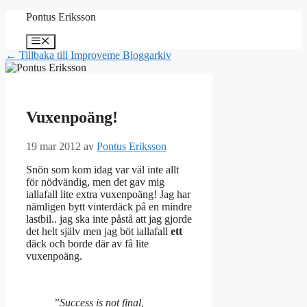
Hoppa
Pontus Eriksson
till
innehåll
Meny
← Tillbaka till Improveme Bloggarkiv
Vuxenpoäng!
19 mar 2012
av
Pontus Eriksson
Snön som kom idag var väl inte allt
för nödvändig, men det gav mig
iallafall lite extra vuxenpoäng! Jag har
nämligen bytt vinterdäck på en mindre
lastbil.. jag ska inte påstå att jag gjorde
det helt själv men jag böt iallafall
ett
däck och borde där av få lite
vuxenpoäng.
”Success is not final,