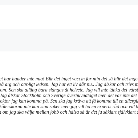
t här händer inte mig! Blir det inget vaccin för min del så blir det inge
så arg och otroligt ledsen. Jag har ett liv där nu.. Jag älskar och trivs 
nom. Sen ska allting bara slängas åt helvete. Jag vill inte tänka det vär
 Jag älskar Stockholm och Sverige överhuvudtaget men det var inte det
ktor jag kan komma på. Sen ska jag kräva att få komma till en allergi
köterskorna inte kan sina saker men jag vill ha en experts råd och vill 
om jag ska välja mellan jobb och hälsa så är det ju såklart självklart a