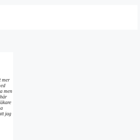
t mer
med
sta men
 här
läkare
ha
tt jag