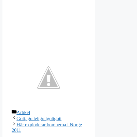
Kategorier
Artikel
Gott, gotteligottgottgott
Här exploderar bomberna i Norge
2011