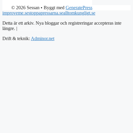
© 2026 Sessan
• Byggt med
GeneratePress
improveme.se
stoppapressarna.se
alltomkungligt.se
Detta är ett arkiv. Nya bloggar och registreringar accepteras inte
längre. |
Integritetspolicy
Drift & teknik:
Adminor.net